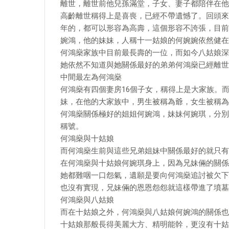
離世，離世前他兒孫滿堂，子女、妻子都陪伴在他
高齡離世稱得上是喜喪，已經不帶遺憾了。回頭來
年的，都可以形容為高壽，這個形容不誇張，目前
婉鴻，他的妹妹，人稱十一姑娘的何婉婉依然健在
何鴻燊家族中目前最長壽的一位，而如今八姑娘深
她依然不知道與她關係最好的弟弟何鴻燊已經離世
中間最左為何鴻燊
何鴻燊有四個妻房16個子女，稱得上是大家族。
妹，在他的大家族中，男生被稱為爺，女生被稱為
何鴻燊關係極好的姐姐何婉鴻，妹妹何婉琪，分別
稱號。
何鴻燊與十姑娘
而何鴻燊生前與這些兄弟姐妹中關係最好的就只有
在何鴻燊與十姑娘何婉琪身上，因為兄妹倆的關係
她都難咽一口怨氣，遺願是要向何鴻燊追討被欠下
也沒有實現，兄妹倆的恩恩怨怨就這樣帶進了墳墓
何鴻燊與八姑娘
而在十姑娘之外，何鴻燊與八姑娘何婉鴻的關係也
十姑娘那般長得美麗大方、精明能幹，更沒有十姑