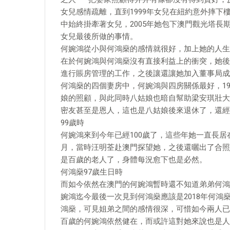
女兒感情疏離，直到1999年女兒在紐約意外摔
中始終掛牽著女兒，2005年她包下澳門觀光塔
女兒最後所做的事情。
何婉鴻從小與何鴻燊的感情就很好，加上她的人生
在於何婉鴻與何鴻燊沒有直接利益上的衝突，她後
進行賬房管理的工作，之後讓還讓她加入董事局成
何鴻燊的四個妻房中，何婉鴻與四房關係最好，1
娘的照顧，與此同時八姑娘也暗自幫助梁安琪壯大
密友甚至是恩人，這也是八姑娘後來退休了，還經
99歲時
何婉鴻來到今年已經100歲了，這些年她一直長居
月，當時汪明荃赴澳門探望她，之後還曬出了合照
是百歲的老人了，身體每況愈下也是必然。
何鴻燊97歲生日時
而如今依然在澳門的何婉鴻暫時還不知道弟弟何鴻
婉鴻迄今最後一次見到何鴻燊應該是2018年何鴻
鴻燊，可見姐弟之間的感情很深，可惜如今兩人已
百歲的何婉鴻依然健在，而或許這對她來說也是人