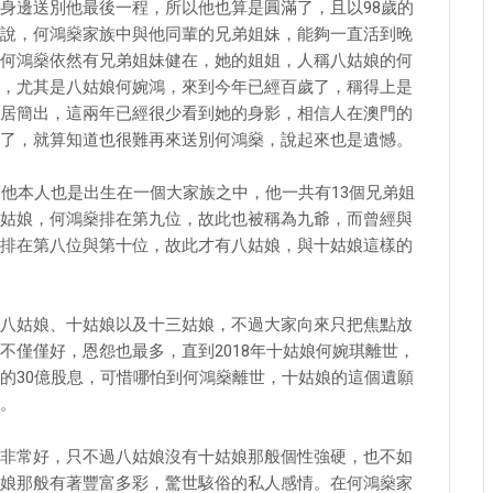
身邊送別他最後一程，所以他也算是圓滿了，且以98歲的
說，何鴻燊家族中與他同輩的兄弟姐妹，能夠一直活到晚
何鴻燊依然有兄弟姐妹健在，她的姐姐，人稱八姑娘的何
，尤其是八姑娘何婉鴻，來到今年已經百歲了，稱得上是
居簡出，這兩年已經很少看到她的身影，相信人在澳門的
了，就算知道也很難再來送別何鴻燊，說起來也是遺憾。
而他本人也是出生在一個大家族之中，他一共有13個兄弟姐
姑娘，何鴻燊排在第九位，故此也被稱為九爺，而曾經與
排在第八位與第十位，故此才有八姑娘，與十姑娘這樣的
八姑娘、十姑娘以及十三姑娘，不過大家向來只把焦點放
不僅僅好，恩怨也最多，直到2018年十姑娘何婉琪離世，
的30億股息，可惜哪怕到何鴻燊離世，十姑娘的這個遺願
。
非常好，只不過八姑娘沒有十姑娘那般個性強硬，也不如
娘那般有著豐富多彩，驚世駭俗的私人感情。在何鴻燊家