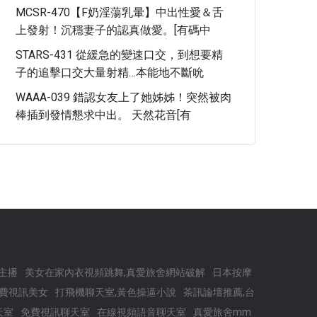
MCSR-470【F奶淫蕩乳暈】中出性愛＆舌
上發射！沉穩妻子的認真做愛。[有碼中
STARS-431 從緩急的變速口交，到想要精
子的追擊口交大量射精…本能地不斷吮
WAAA-039 錯認女友上了她姊姊！突然被肉
棒插到發情懇求中出。 天然花音[有
主播
美女在家內衣視頻跳舞,真愛旅舍網站破解
日本按摩
免費視訊美女
打飛機聊天室,黃色操逼小說
茶訊論壇推薦,台
天室
免費視訊聊天室
在線視頻語音聊天室
真愛旅舍mm