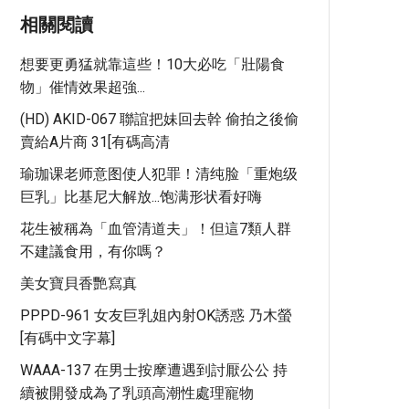
相關閱讀
想要更勇猛就靠這些！10大必吃「壯陽食
物」催情效果超強...
(HD) AKID-067 聯誼把妹回去幹 偷拍之後偷
賣給A片商 31[有碼高清
瑜珈课老师意图使人犯罪！清纯脸「重炮级
巨乳」比基尼大解放...饱满形状看好嗨
花生被稱為「血管清道夫」！但這7類人群
不建議食用，有你嗎？
美女寶貝香艷寫真
PPPD-961 女友巨乳姐內射OK誘惑 乃木螢
[有碼中文字幕]
WAAA-137 在男士按摩遭遇到討厭公公 持
續被開發成為了乳頭高潮性處理寵物