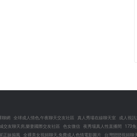
裸聊網
全球成人情色,午夜聊天交友社區
真人秀場在線聊天室
成人視訊
城交友聊天房,樂妻國際交友社區
色女微信
夜秀場真人性直播間
173
幫正妹搧風
全裸美女視頻聊天,免費成人色情電影圖片
台灣戀戀視頻聊