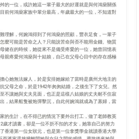
舛的一位，或許她這一輩子最大的好運就是與何鴻燊關係
目前何鴻燊家族中輩分最高，年歲最大的一位，不知道對
難理解，何婉鴻得到了何鴻燊的照顧，豐衣足食，一輩子
怎麼可能是苦命之人？只能說苦命與否不能用金錢、物質
母健在的時候，她從來不是備受疼愛的一位，她曾回憶表
母親疼愛何鴻燊與十姑娘，自己在父母心目中的存在感極
擔心她無法嫁人，於是安排她嫁給了當時是廣州大地主的
抗父母之命，於是1942年匆匆結婚，之後生下了女兒。然
至不讓她與丈夫見面，也正是這樣八姑娘的丈夫耐不住寂
出，結果船隻被炮彈擊沉，自此何婉鴻就成為了寡婦，當
家的生計，在不得已的情況下要外出打工，做了老師教英
12歲才讀書，卻是一位不折不扣的才女，她靠自己的努力
了香港第一位女狀元，也是第一位拿獎學金就讀香港大學
反而婆家還挑撥離間她與女兒之間的感情，導致後來她與