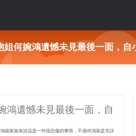
胞姐何婉鴻遺憾未見最後一面，自
婉鴻遺憾未見最後一面，自
何鴻燊家族來說這是一件很悲傷的事情，不過何鴻燊是安詳