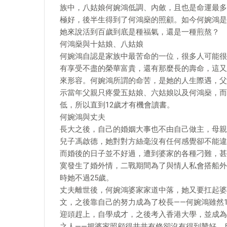
族中，八姑娘何婉鴻低調、內斂，且也是命運最多
極好，後半生得到了何鴻燊的照顧。如今何婉鴻是
她來說活到百歲到底是種福氣，還是一種煎熬？
何鴻燊與十姑娘、八姑娘
何婉鴻自認是家族中最苦命的一位，很多人可能很
有享受不盡的榮華富貴，還有那麼長的壽命，這又
來形容。何婉鴻所謂的命苦，是她的人生際遇，父
示當年父親只疼愛五姑娘、六姑娘以及何鴻燊，而
低，所以直到12歲才有機會讀書。
何婉鴻與丈夫
長大之後，自己的婚姻大事也不由自己做主，母親
兒子馮啟德，她對對方絲毫沒有任何感覺卻不能違
而婚後的日子並不好過，遭到婆家的各種刁難，甚
寞發生了婚外情，二戰期間為了與情人私會搭船外
時她不過25歲。
丈夫離世後，何婉鴻婆家家道中落，她又要扛起婆
文，之後靠自己的努力成為了校長——何婉鴻雖然
迎頭趕上，自學成才，之後考入香港大學，並成為
之人——把婆家照顧得井井有條卻沒有得到贊好，