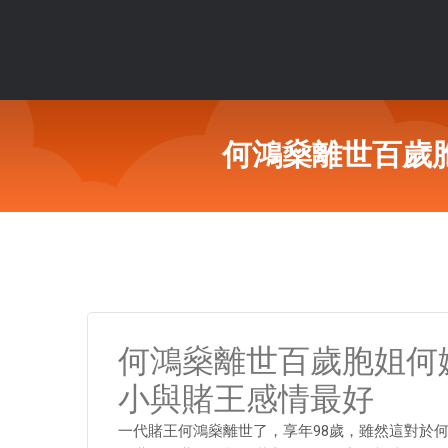
何鴻燊離世百歲
何鴻燊離世百歲胞姐何
小與賭王感情最好
一代賭王何鴻燊離世了，享年98歲，雖然這對於