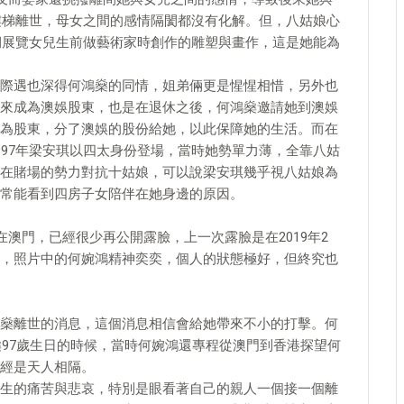
下樓梯離世，母女之間的感情隔閡都沒有化解。但，八姑娘心
長期展覽女兒生前做藝術家時創作的雕塑與畫作，這是她能為
際遇也深得何鴻燊的同情，姐弟倆更是惺惺相惜，另外也
來成為澳娛股東，也是在退休之後，何鴻燊邀請她到澳娛
為股東，分了澳娛的股份給她，以此保障她的生活。而在
997年梁安琪以四太身份登場，當時她勢單力薄，全靠八姑
在賭場的勢力對抗十姑娘，可以說梁安琪幾乎視八姑娘為
常能看到四房子女陪伴在她身邊的原因。
在澳門，已經很少再公開露臉，上一次露臉是在2019年2
，照片中的何婉鴻精神奕奕，個人的狀態極好，但終究也
燊離世的消息，這個消息相信會給她帶來不小的打擊。何
燊97歲生日的時候，當時何婉鴻還專程從澳門到香港探望何
經是天人相隔。
生的痛苦與悲哀，特別是眼看著自己的親人一個接一個離