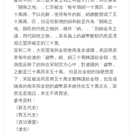
慶曆年間，契丹趁宋夏交戰之時趁火打劫，再次索要
「關南之地」，仁宗被迫「每年增絹一十萬匹，銀一
十萬兩」予以化解，使得每年的銀、絹總數變成了五
十萬兩、匹，但這些新增的絹和銀是作為「關南之
地」縣邑的代稅之物的，稱作「納」，「別納金帛之
議，用代賦稅之物」，其名義上的歲幣數額仍然是澶
淵之盟所確定的三十萬。
宣和二年，大宋渡海與金朝會商進攻遼國，承諾將原
來每年給遼的「歲幣」銀、絹三十萬轉讓給金朝，也
側面反映了此時在宋朝官方心中，對遼國的「歲幣」
之數是三十萬而非五十萬。 但是在金朝的強硬態度
下，宋廷被迫同意將五十萬全數轉讓給金朝，也造成
隨後的南宋與金朝的歲幣基本維持在五十萬左右，當
然這是後話，本文不再贅述。
參考資料：
《新五代史》
《舊五代史》
《資治通鑒》
《遼史》