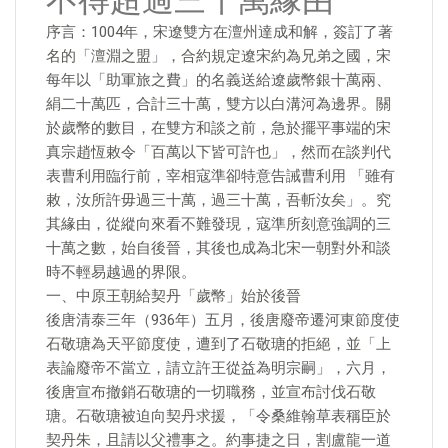
不得超過三十萬緣由
序言：1004年，宋遼雙方在澶州達成和解，簽訂了著
名的「澶淵之盟」，合約規定遼宋約為兄弟之國，宋
每年以「助軍旅之費」的名義送給遼歲幣銀十萬兩、
絹二十萬匹，合計三十萬，雙方以白溝河為邊界。關
於歲幣的數目，在雙方和談之前，急於擺平事端的宋
真宗趙恆敕令「百萬以下皆可許也」，然而在談判代
表曹利用臨行前，宰相寇準卻特意告誡曹利用 「雖有
敕，汝所許毋過三十萬，過三十萬，吾斬汝矣」。究
其緣由，從縱向來看不難發現，寇準所刻意強調的三
十萬之數，始自後晉，其後也成為北宋一朝對外和談
時不輕易越過的界限。
一、中原王朝給契丹「歲幣」始於後晉
後唐清泰三年（936年）五月，後唐廢帝遷河東節度使
石敬瑭為天平節度使，遭到了石敬瑭的拒絕，並「上
表論廢帝不當立，請立許王從益為明宗嗣」，六月，
後唐宣布撤銷石敬瑭的一切職務，並宣布討伐石敬
瑭。石敬瑭被迫向契丹求援，「令桑維翰草表稱臣於
契丹朱，且請以父禮事之。約事捷之日，割盧龍一道