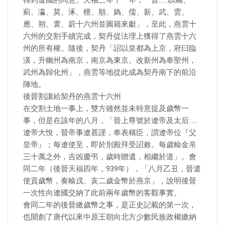
得到遼國的同意。天福三年十一年，「晉……以幽、
薊、瀛、莫、涿、檀、順、媯、儒、新、武、雲、
應、朔、寰、蔚十六州並圖籍來獻」，至此，燕雲十
六州的交割手續完成，契丹從法理上獲得了燕雲十六
州的所有權。隨後，契丹「詔以皇都為上京，府曰臨
潢，升幽州為南京，南京為東京。改新州為奉聖州，
武州為歸化州」，燕雲等地從此成為契丹南下的前沿
陣地。
後晉割讓給契丹的燕雲十六州
在交割土地一事上，雙方雖然並未特意提及歲幣一
事，但是在該年的八月，「晉上尊號於遼帝及太后……
遼帝大悅，晉帝事遼甚謹，奉表稱臣，謂遼帝位『父
皇帝』；每遼使至，即於別殿拜受詔敕。每歲輸金帛
三十萬之外，吉凶慶弔，歲時贈遺，相繼於道」。會
同二年（後晉天福四年，939年），「八月乙丑，晉遣
使貢歲幣，奏輸戌、亥二歲金幣於燕京」，說明後晉
一次性向遼國交納了此前兩年歲幣的客觀事實。
會同二年的後晉繳歲幣之事，是正史記載的第一次，
也開創了唐代以來中原王朝向北方少數民族政權繳納