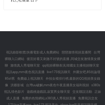
れた社長室 日下
視訊錄影軟體,快播電影成人免費網站
戀戀激情視頻直播間
台灣
裸聊入口網站
後宮好看又刺激不封號的直播 ,同城交友激情美女裸
聊
激情真人秀場聊天室
qq視頻裸聊表演,韓國女主播視頻聊天室
視訊app,mm夜色視訊直播
live173視訊聊天
外圍女吧,85街論壇
85st舊
免費線上視訊聊天
外拍女模排行榜,最新的QQ視頻美女錄
像
洪爺影城
台灣uu破解,mm夜色午夜直播美女福利視頻
s383s
視訊,情色影片
遊戲桃遊戲區,寂寞男女聊天室
交友聯誼活動
正妹
成人直播
免費的色情網站,s383真人秀視頻直播
免費視訊交友
173 live直播app
live173 視訊美女
show live影音視訊聊天網