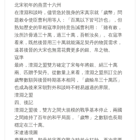
北宋初年的燕雲十六州
在澶淵和談時，儘管急於脫身的宋真宗就「歲幣」問
題敕令使臣曹利用等人：「百萬以下皆可許也」，但
熟知歷史的宰相寇準則特意告誡曹利用：「雖有敕，
汝所許毋過三十萬，過三十萬，吾斬汝矣」。在寇準
看來，既然後晉用三十萬就能滿足契丹的物質需求，
遠甚後晉的大宋也無需花費更多的銀、帛之物。
寇準
最終，澶淵之盟雙方確定了宋每年將銀、絹三十萬
兩、匹贈予契丹。從數量上來看，澶淵之盟所訂立的
歲幣數額與後晉時期基本相同，「歲輸帛三十萬匹」
也成為後來宋朝對外和談時不輕易越過的界限。
澶淵之盟
四、後記
澶淵之盟後，雙方之間大規模的戰爭基本停止，兩國
之間維持了百年的和平局面，「歲幣」之數額也長期
穩定在三十萬。
宋遼邊境圖