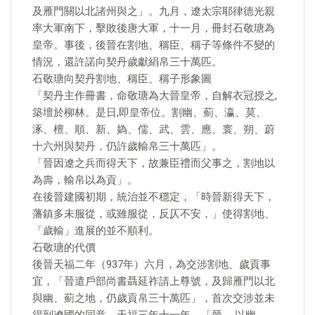
及雁門關以北諸州與之」。九月，遼太宗耶律德光親
率大軍南下，擊敗後唐大軍，十一月，冊封石敬瑭為
皇帝。事後，後晉在割地、稱臣、稱子等條件不變的
情況，還許諾向契丹歲獻絹帛三十萬匹。
石敬瑭向契丹割地、稱臣、稱子形象圖
「契丹主作冊書，命敬瑭為大晉皇帝，自解衣冠授之,
築壇於柳林。是日,即皇帝位。割幽、薊、瀛、莫、
涿、檀、順、新、媯、儒、武、雲、應、寰、朔、蔚
十六州與契丹，仍許歲輸帛三十萬匹」。
「晉因遼之兵而得天下，故兼臣禮而父事之，割地以
為壽，輸帛以為貢」。
在後晉建國初期，統治並不穩定，「時晉新得天下，
藩鎮多未服從，或雖服從，反仄不安，」使得割地、
「歲輸」進展的並不順利。
石敬瑭的代價
後晉天福二年（937年）六月，為交涉割地、歲貢事
宜，「晉遣戶部尚書聶延祚請上尊號，及歸雁門以北
與幽、薊之地，仍歲貢帛三十萬匹」，首次交涉並未