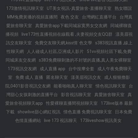
173激情視訊聊天室
UT美女視訊-真愛旅舍-直播聊天室
熟女聯誼
MM兔費黃播的視頻直播間
夜色 交友
台灣網紅直播平台
台灣真
愛旅舍聊天室
真愛旅舍app下載同城寂寞男女交友網
同城裸聊直
播視頻
live173性直播視頻在線觀看 ,夫妻視頻交友QQ群
漾美眉視
訊交友聊天室
免費交友聊天網,kiss情˙色文學
s383視訊直播 ,線上
性聊天網
人人碰成人社區,亞洲成人影片
51vv視頻社區下載,免費
同城床友交友網
s383免費聊刺激的不封號的直播,真人美女裸聊室
173視訊交友網
成人直播 app
台中按摩全套
成人午夜免費聊天
室
免費 成人 直播
匿名聊天室
漾美眉視訊交友
成人狠狠擼影
院,0401影音視訊交友網
能看啪啪真人聊天室
情色視訊聊天室
台
灣甜心女孩刺激的直播平台
影音視訊聊天室
真愛旅舍聊天室
真
愛旅舍視頻聊天app
性愛裸聊直播間視頻聊天室
173live版本 最新
下載
showlive甜心網紅視訊
情色直播 免費視訊聊天室
日本免費
色情直播網站
live 173 視訊聊天
173liveshow視訊美女