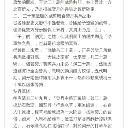
歲幣的開端。至於三十萬的歲幣數額，亦非晉遼一方
之言所立，乃是根據契丹的兵馬之數所確定。
二、 三十萬數額的歲幣暗合契丹兵馬之數
從各種歷史文獻中不難發現，晉國給予遼國的歲幣，
儘管從雙方身份關係上來看，實質上乃是「臣」、
「子」的「納貢」之禮，但其明面上的理由則是「助
軍旅之費」，也就是給遼國的軍費。
從數目上來看，「歲輸帛三十萬」，正是與契丹所稱
兵馬數相對應。「大帳皮室軍，太宗置，凡三十萬
騎」。儘管契丹實際兵力未必「滿三十萬」，然而因
遼國實行全面皆兵，戰時的動員能力較強，五代時
期，契丹南侵時雖用兵多寡不一，然而卻動輒號稱三
十萬以虛張聲勢。
契丹軍隊
後唐清泰三年九月，「契丹主將五萬騎，號三十萬」
援助石敬瑭。因契丹「行逐水草，軍無饋運」，在進
入中原後，糧草補給就成為一大問題，按照契丹的習
俗，如果「人馬不給糧草，便遣打草谷四齣抄掠以供
之」。石敬瑭長期在北地駐守，對於契丹的打穀草習