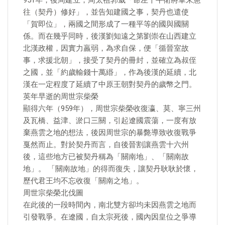
951年，後周建立，周太祖郭威「命左千牛衛將軍朱憲
往（契丹）修好」，並告知建國之事，契丹也遣使
「賀即位」，兩國之間形成了一種平等的國與國關
係。而在幾乎同時，後漢劉知遠之第劉崇在山西建立
北漢政權，因實力羸弱，為求自保，便「循晉室故
事，求援北朝」，接受了契丹的冊封，並確立為叔侄
之國，並「約歲輸錢十萬緡」，作為後漢的延續，北
漢在一定程度了延續了中原王朝對契丹的歲幣之門。
英年早逝的周世宗柴榮
顯得六年（959年），周世宗柴榮收復瀛、莫、寧三州
及瓦橋、益津、淤口三關，引起遼國震蕩，一度有放
棄燕雲之地的想法，後因周世宗的暴斃導致收復戰爭
戛然而止。對於契丹而言，自後晉割讓燕雲十六州
後，這些地方已被契丹稱為「關南地」、「關南故
地」。 「關南故地」的得而復失，讓契丹耿耿於懷，
歷代君王均不忘收復「關南之地」。
周世宗柴榮北伐圖
在此後的一段時間內，南北雙方卻均未因燕雲之地而
引發戰爭。在遼國，自太宗死後，國內因皇位之爭導