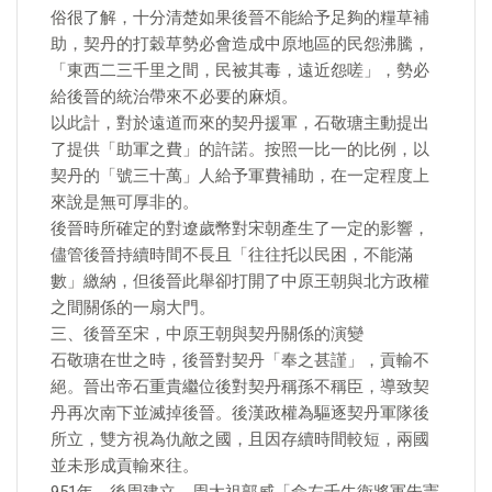
俗很了解，十分清楚如果後晉不能給予足夠的糧草補
助，契丹的打穀草勢必會造成中原地區的民怨沸騰，
「東西二三千里之間，民被其毒，遠近怨嗟」，勢必
給後晉的統治帶來不必要的麻煩。
以此計，對於遠道而來的契丹援軍，石敬瑭主動提出
了提供「助軍之費」的許諾。按照一比一的比例，以
契丹的「號三十萬」人給予軍費補助，在一定程度上
來說是無可厚非的。
後晉時所確定的對遼歲幣對宋朝產生了一定的影響，
儘管後晉持續時間不長且「往往托以民困，不能滿
數」繳納，但後晉此舉卻打開了中原王朝與北方政權
之間關係的一扇大門。
三、後晉至宋，中原王朝與契丹關係的演變
石敬瑭在世之時，後晉對契丹「奉之甚謹」，貢輸不
絕。晉出帝石重貴繼位後對契丹稱孫不稱臣，導致契
丹再次南下並滅掉後晉。後漢政權為驅逐契丹軍隊後
所立，雙方視為仇敵之國，且因存續時間較短，兩國
並未形成貢輸來往。