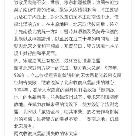
致政局動蕩不安，世宗、穆宗相繼被殺，遼國被迫放
棄了南伐中原的政策。景宗又因體弱多病，將主要精
力放在了內政上，對外政策仍采不主動南伐中原、僅
援北漢的方針。在中原地區，北宋取代後周后，確立
了先南後北的統一方針，暫時無暇顧及受契丹保護的
北漢以及燕雲諸州，以至於在近二十年的時間裡，遼
朝與北宋之間和平相處，互賀節日，雙方邊境地區呈
現出難得的和平局面。
四、宋遼之間互有攻伐，最終簽訂澶淵之盟
隨著北宋對南方統一的完成，雙方戰火又起。979年、
986年，立志收復燕雲剩餘諸州的宋太宗趙光義兩次親
征均告失敗，徹底澆滅了北宋收復燕雲諸州的雄心。
1004年，看清大宋虛實的契丹則打著收復「關南故
地」的名義南侵，並兵臨澶州城下，要求宋割讓關南
故地。在武力攻城未果的情況下，雙方簽訂了澶淵之
盟，北宋以「歲給金帛，助其軍費」的名義作為對契
丹的補償，維持雙方的疆界不變，「關南之地」仍屬
北宋所有。
兩次收復燕雲諸州失敗的宋太宗