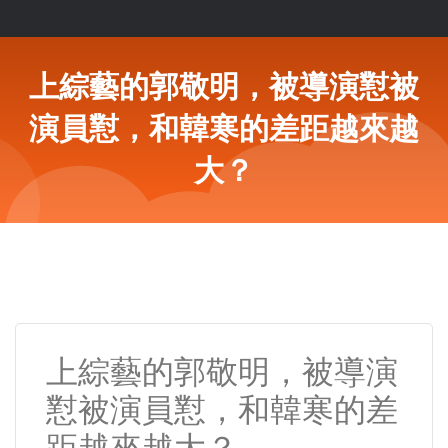
上綜藝的郭敬明，被導演懟被
演員懟，和韓寒的差距越來越
大？
上綜藝的郭敬明，被導演
懟被演員懟，和韓寒的差