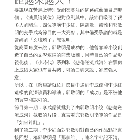
距越來越大？
要說現在熒屏上特別受網友關注的網路綜藝節目是哪
個，《演員請就位》絕對位列其中。該節目吸引了很
多人的關注，四位導演李少紅、陳凱歌、趙薇和郭敬
明的交手成為節目的一大亮點，其中備受爭議的就是
曾經的「文壇驕子」郭敬明。
從商業角度來說，郭敬明是成功的，他曾靠著小說創
造了自己的文學矩陣的商業版圖，同時自己的作品影
視化後，《小時代》系列和《悲傷逆流成河》在票房
上成績大家也有目共睹，可論口碑來說，卻差強人
意。
所以，在《演員請就位》節目中遇到李成儒和李少紅
這樣的資深演員和導演，郭敬明的「成功」是不被他
們買單和認可的。
節目第一期，李成儒就批判了由郭敬明小說《悲傷逆
流成河》截取的片段，直言看完郭敬明指導的作品是
「如坐針氈」。
到了第二期，李少紅面對郭敬明對自己的作品點評直
接回懟，稱郭敬明是「那個誰」，連名字都記不清。