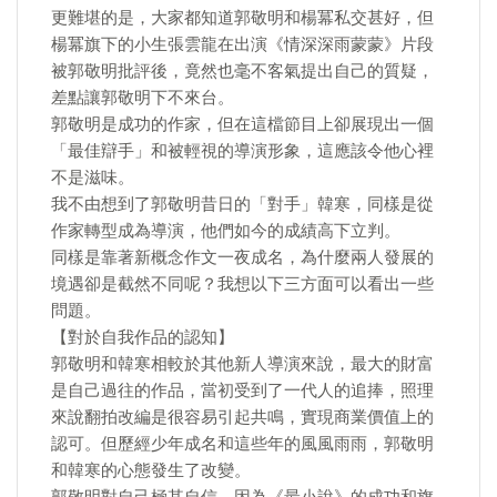
更難堪的是，大家都知道郭敬明和楊冪私交甚好，但
楊冪旗下的小生張雲龍在出演《情深深雨蒙蒙》片段
被郭敬明批評後，竟然也毫不客氣提出自己的質疑，
差點讓郭敬明下不來台。
郭敬明是成功的作家，但在這檔節目上卻展現出一個
「最佳辯手」和被輕視的導演形象，這應該令他心裡
不是滋味。
我不由想到了郭敬明昔日的「對手」韓寒，同樣是從
作家轉型成為導演，他們如今的成績高下立判。
同樣是靠著新概念作文一夜成名，為什麼兩人發展的
境遇卻是截然不同呢？我想以下三方面可以看出一些
問題。
【對於自我作品的認知】
郭敬明和韓寒相較於其他新人導演來說，最大的財富
是自己過往的作品，當初受到了一代人的追捧，照理
來說翻拍改編是很容易引起共鳴，實現商業價值上的
認可。但歷經少年成名和這些年的風風雨雨，郭敬明
和韓寒的心態發生了改變。