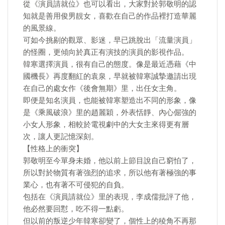
從《演員請就位》也可以看出，大家對於郭敬明的認
知就是善用俊男靚女，喜歡在自己的作品裡打造華麗
的風景線。
可如今挑剔的觀眾、影迷，早已跳脫出「流量演員」
的怪圈，更傾向於真正有演技的演員的影視作品。
韓寒選擇演員，很有自己的態度。像是最近憑藉《中
國機長》再度翻紅的袁泉，早就被韓寒誠摯邀請出現
在自己的處女作《後會無期》里，出任女主角。
即便是知名演員，也能被韓寒塑造出不同的形象，像
是《乘風破浪》里的趙麗穎，外表恬靜、內心倔強的
小女人形象，相較於電視劇中的大女主來得更有層
次，讓人更記憶深刻。
【性格上的衝突】
郭敬明至今單身未婚，他以前上節目說自己窮怕了，
所以對於物質有著強烈的追求，所以他有著極強的事
業心，也有著不可侵犯的自負。
包括在《演員請就位》里的表現，李成儒批評了他，
他必然要回懟，吃不得一點虧。
但以前的叛逆少年韓寒卻變了，個性上的稜角不再那