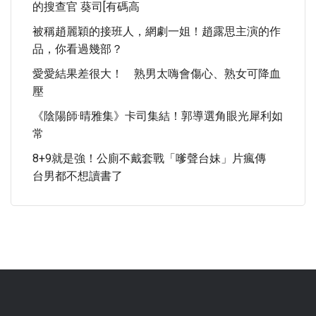
的搜查官 葵司[有碼高
被稱趙麗穎的接班人，網劇一姐！趙露思主演的作
品，你看過幾部？
愛愛結果差很大！ 熟男太嗨會傷心、熟女可降血
壓
《陰陽師·晴雅集》卡司集結！郭導選角眼光犀利如
常
8+9就是強！公廁不戴套戰「嗲聲台妹」片瘋傳
台男都不想讀書了