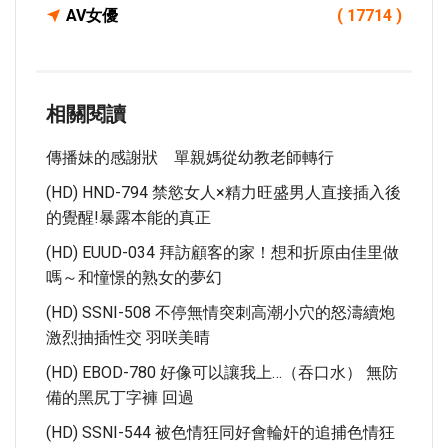
AV女優
( 17714 )
相關閱讀
傳播妹的感謝狀 單親媽從幼教老師轉行
(HD) HND-794 禁慾女人×精力旺盛男人直接插入後
的覺醒!暴露本能的真正
(HD) EUUD-034 拜訪顧客的家！想和折原由佳里做
嗎～和憧憬的熟女的夢幻
(HD) SSNI-508 不停無情突刺高潮小穴的怒濤續炮
激烈抽插性交 羽咲美晴
(HD) EBOD-780 好像可以讓我上…（吞口水） 無防
備的黑尻丁字褲 回過
(HD) SSNI-544 被色情狂同好會輪奸的追捕色情狂