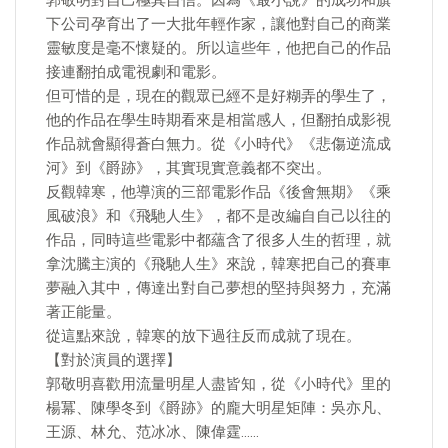
郭敬明對自己極其自信。因為《最小說》的成功和旗
下公司孕育出了一大批年輕作家，讓他對自己的商業
靈敏度是毫不懷疑的。所以這些年，他把自己的作品
接連翻拍成電視劇和電影。
但可惜的是，現在的觀眾已經不是好糊弄的學生了，
他的作品在學生時期看來是相當感人，但翻拍成影視
作品就會顯得蒼白無力。從《小時代》《悲傷逆流成
河》到《爵跡》，其實現實意義都不突出。
反觀韓寒，他導演的三部電影作品《後會無期》《乘
風破浪》和《飛馳人生》，都不是改編自自己以往的
作品，同時這些電影中都蘊含了很多人生的哲理，就
拿沈騰主演的《飛馳人生》來說，韓寒把自己的賽車
夢融入其中，傳達出對自己夢想的堅持與努力，充滿
著正能量。
從這點來說，韓寒的放下過往反而成就了現在。
【對於演員的選擇】
郭敬明喜歡用流量明星人盡皆知，從《小時代》里的
楊冪、陳學冬到《爵跡》的龐大明星矩陣：吳亦凡、
王源、林允、范冰冰、陳偉霆……