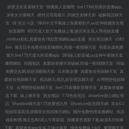
寂寞交友富婆聊天室
韓國真人直播間
live173特別黃的直播app ,
深夜女主播聊天
模特兒寫真圖片 ,同城交友聊天房
破解視訊聊天
室
情˙色文小說
18ch中文字幕線上免費看影片,uu女神韓國美女視
頻直播間
85CC成人影片免費線上看,後宮美女真人秀視頻直播
mmbox彩虹,真愛旅舍18款禁用網站app直播
美女視訊聊天
s383
live
後宮日本免費色情直播網站,同城一夜情聊天室
明星合成色圖
圖片,live173尺度大的直播app
383線上影音城,uu女神午夜聊天直
播間網站
韓國視訊
真愛旅舍聊天室破解,同城一夜i情聊天室
同城
免費交友網,視頻演藝聊天室
日本熟女優
真愛旅舍視頻聊天室
真
愛旅舍視頻聊天室
視訊聊天,視訊,影音視訊聊天室
台灣戀戀視頻聊
天室
台灣戀戀視頻聊天室
live173直播影音聊天室
真愛旅舍破解
器下載
線上聊天室
熟女聯誼
173色情視訊
showlive甜心網紅視
訊
Showlive聊天室173免費視訊秀
ShowLive影音聊天網
美女DJ
視頻現場高清,韓國美女視頻聊天網站
國外免費色情直播網站
視訊
錄影軟體,俺去也AV成人午夜影院
快播黃色電影下載,歐美A片快播
下載
真愛旅舍app安卓,正妹比基尼
情色免費線上a片
東營聊天室,