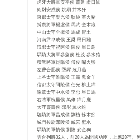
虎牙大將軍安平侯 蓋延 虛日鼠
衛尉安成侯 姚期 井木犴
東郡太守樂光侯 耿純 室火豬
捕虜將軍楊虛侯 馬武 奎木狼
中山太守全椒侯 馬成 胃土
河南尹阜成侯 王梁 昂日雞
琅邪太守祝阿侯 陳俊 畢日鳥
驃騎大將軍參蘧侯 杜茂 參水猿
積弩將軍昆陽侯 傅俊 嘴火猴
左曹合肥侯 堅鐔 危月燕
上谷太守淮陽侯 王霸 鬼金羊
信都太守阿陵侯 任光 柳土獐
豫章太守中水侯 李忠 星日馬
右將軍槐里侯 萬修 獐月鹿
太守靈壽侯 邳彤 翼火蛇
驍騎將軍昌成侯 劉植 軫木蚓
城門梭尉郎陵侯 臧宮 壁水
驃騎將軍慎侯 劉隆 麥金狗
雲台列將32人，前28人為開國功臣，上應28宿