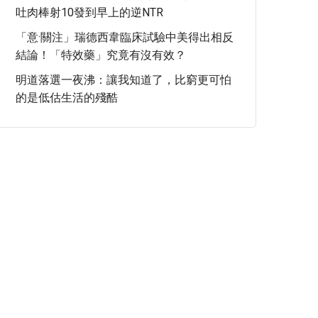
吐肉棒射10發到早上的逆NTR
「意·關注」瑞德西韋臨床試驗中美得出相反
結論！「特效藥」究竟有沒有效？
明道落選一夜沸：讓我知道了，比窮更可怕
的是低估生活的殘酷