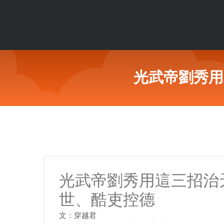
光武帝劉秀用
光武帝劉秀用這三招治
世、酷吏控德
文：穿越君