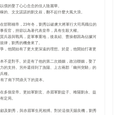
以償的娶了心心念念的佳人陰麗華。
稼的、文文諾諾的劉文叔，翻不起什麼大風大浪。
在邯鄲稱帝，23年冬，劉秀以破虜大將軍行大司馬職位的
事長官，持節以為著代表皇帝，具有生殺大權。
質兵器與戰馬，是軍事重地，後袁紹、曹操都因為佔據河
規律，劉秀的機會來了。
爭，他開始有了更大更深遠的理想。於是，他開始打著更
本不是對手。於是有了他的第二次婚姻，政治聯姻，娶了
力的支持。另外還得到了漁陽、上古兩郡「幽州突騎」的
兵種。
擁有了南下問鼎天下的資本。
。
在多個皇帝。更始軍劉玄、赤眉軍劉盆子、雎陽劉永、益
有定局。
暇顧及劉秀，與赤眉軍生死相搏。對於這個天賜良機，劉秀