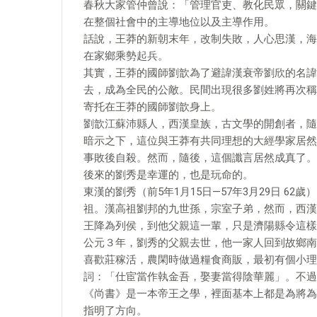
春秋大家管仲曾說：「管理官吏、教化民眾，關鍵
在整個社會中的主導地位以及主導作用。
話說，王莽的新朝末年，改制失敗，人心思漢，海
在家鄉乘勢起兵。
其實，王莽的國師劉歆為了避諱漢衰帝劉欣的名諱
去，成為全民的公敵。民間出現很多劉姓將再次稱
寄托在王莽的國師劉歆身上。
劉歆江蘇沛縣人，西漢皇族，古文學的開創者，隨
暗示之下，這位與王莽有共同理想的大經學家居然
事敗後自殺。然而，隨後，這個讖言居然成真了。
後來的劉秀是幸運的，也是玩命的。
東漢的劉秀（前5年1月15日—57年3月29日 
祖。漢高祖劉邦的九世孫，宗室子弟，然而，西漢
王降為列侯，到他父親這一輩，只是濟陽縣令這樣
公元３年，劉秀的父親去世，他一家人回到故鄉南
喜歡莊稼活，農閑時做過糧食商販，最初有個小理
詞：「仕宦當作執金吾，娶妻當得陰華麗」。不過
《尚書》是一本帝王之學，裡面基本上都是為將為
指明了方向。