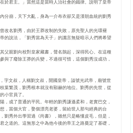
在於君主。」當然這是當時人治社會的鐵律。說明了皇帝
內分崩，天下大亂，身為一介布衣卻又是漢朝血統的劉秀
曾改名劉秀，由於王莽改制的失敗，原先聖人的光環褪
帝的說法，「劉秀當為天子」的讖言無疑暗示人們將希望
其父親劉向校對皇家藏書，聲名鵲起，深得民心。在這種
參與了廢除王莽的兵變，不過很可惜，這個劉秀沒成功，
62歲），字文叔，人稱劉文叔，開國皇帝，謚號光武帝，廟號世
枝葉繁茂，劉秀根本就沒有顯赫的地位。劉秀的先世，從
的小官員了。
陽，成了普通的平民。年輕的劉秀謙遜柔和，老實巴交，
想，當個大官，娶個漂亮老婆，留給世人那句經典的台
，劉秀外出學習過《尚書》，雖然只是略懂皮毛，但是，
君之道的。這無形之中為他今後的帝王之路奠定了基礎，