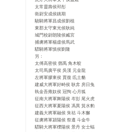
太常靈壽侯邳彤
衛尉安成侯銚期
驍騎將軍昌成侯劉植
東郡太守東光侯耿純
城門校尉朗陵侯臧宮
捕虜將軍楊虛侯馬武
驃騎將軍慎侯劉隆
另：
太傅高密侯 鄧禹 角木蛟
太司馬廣平侯 吳漢 元金龍
左將軍膠東侯 賈復 氐土貉
建威大將軍好畤侯 耿弇 房日兔
執金吾雍奴侯 冠恂 心月狐
征南大將軍舞陽侯 岑彭 尾火虎
征西大將軍夏陽侯 馮異 箕水豹
建義大將軍融侯 朱祜 斗木獬
征虜將軍潁陽侯 祭遵 斗金牛
驃騎大將軍櫟陽侯 景丹 女士蝠