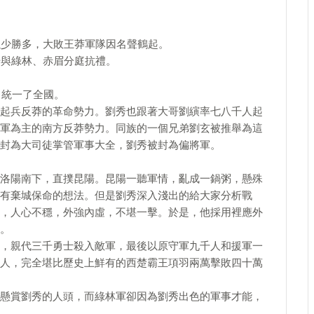
以少勝多，大敗王莽軍隊因名聲鶴起。
始與綠林、赤眉分庭抗禮。
，統一了全國。
起兵反莽的革命勢力。劉秀也跟著大哥劉縯率七八千人起
軍為主的南方反莽勢力。同族的一個兄弟劉玄被推舉為這
封為大司徒掌管軍事大全，劉秀被封為偏將軍。
洛陽南下，直撲昆陽。昆陽一聽軍情，亂成一鍋粥，懸殊
有棄城保命的想法。但是劉秀深入淺出的給大家分析戰
，人心不穩，外強內虛，不堪一擊。於是，他採用裡應外
。
，親代三千勇士殺入敵軍，最後以原守軍九千人和援軍一
人，完全堪比歷史上鮮有的西楚霸王項羽兩萬擊敗四十萬
懸賞劉秀的人頭，而綠林軍卻因為劉秀出色的軍事才能，