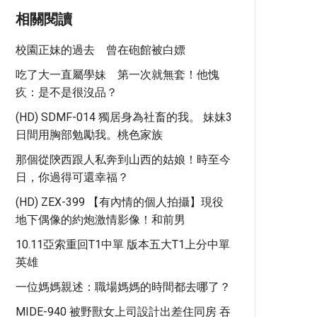
相關閱讀
校園正妹的過去 曾在砲館被白嫖
吃了大一直屬學妹 第一次就無套！他愧
疚：是不是很沒品？
(HD) SDMF-014 獨居身為社畜的我。 妹妹3
日間用胸部勉勵我。桃色家族
那個從陝西跟人私奔到山西的姑娘！時至今
日，你過得可還幸福？
(HD) ZEX-399 【有內情的個人拍攝】現役
地下偶像的約炮激情影像！和前男
10.11亞索重回T1中單 版本五大T1上分中單
英雄
一位媽媽親述：職場媽媽的時間都去哪了？
MIDE-940 被野獸女上司設計出差住同房 吞