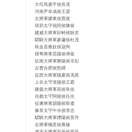
大司馬廣平侯吳漢
河南尹阜成侯王梁
左將軍膠東侯賈復
琅邪太守祝阿侯陳俊
建威大將軍好畤侯耿弇
驃騎大將軍參蘧侯杜茂
執金吾雍奴侯寇恂
積弩將軍昆陽侯傅俊
征南大將軍舞陽侯岑彭
左曹合肥侯堅鐔
征西大將軍陽夏侯馮異
上谷太守淮陽侯王霸
建義大將軍鬲侯朱佑
信都太守阿陵侯任光
征虜將軍潁陽侯祭遵
豫章太守中水侯李忠
驃騎大將軍櫟陽侯景丹
右將軍槐里侯萬修
虎牙大將軍安平侯蓋延