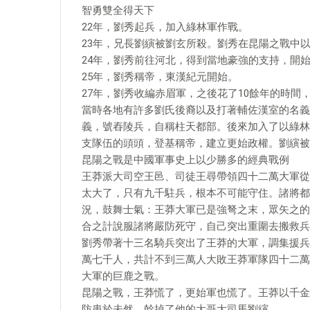
智勇雙全得天下
22年，劉秀起兵，加入綠林軍作戰。
23年，兄長劉縯被劉玄所殺。劉秀在昆陽之戰中
24年，劉秀前往河北，得到當地豪強的支持，開
25年，劉秀稱帝，東漢紀元開始。
27年，劉秀收編赤眉軍，之後花了10餘年的時間
當時各地有許多劉氏後裔以及打著輔佐漢室的名義
義，號舂陵兵，自稱柱天都部。後來加入了以綠林
支隊伍的頭頭，登基稱帝，建立更始政權。劉縯被
昆陽之戰是中國軍事史上以少勝多的經典戰例
王莽派大司空王邑、司徒王尋帶領四十二萬大軍從
太大了，只有九千駐兵，根本不可能守住。諸將都
況，鼓舞士氣：王莽大軍已是強弩之末，眾矢之的
合之計說服諸將嚴防死守，自己突出重圍去搬救兵
劉秀帶著十三名騎兵突出了王莽的大軍，調集援兵
萬七千人，共計不到三萬人大敗王莽軍隊四十二萬
大軍的巨鹿之戰。
昆陽之戰，王莽慌了，更始軍也慌了。王莽以千金
防患於未然，幹掉了他的大哥大司馬劉縯。