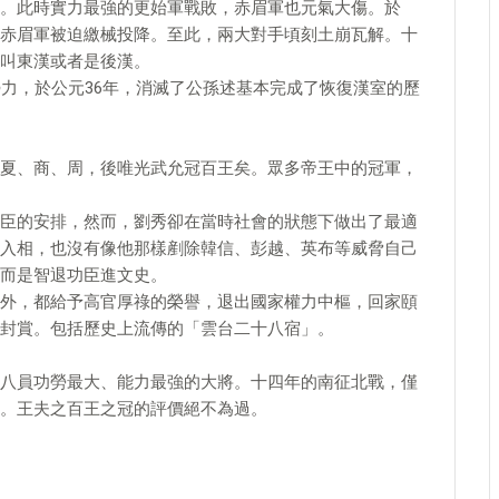
。此時實力最強的更始軍戰敗，赤眉軍也元氣大傷。於
赤眉軍被迫繳械投降。至此，兩大對手頃刻土崩瓦解。十
叫東漢或者是後漢。
勢力，於公元36年，消滅了公孫述基本完成了恢復漢室的歷
夏、商、周，後唯光武允冠百王矣。眾多帝王中的冠軍，
臣的安排，然而，劉秀卻在當時社會的狀態下做出了最適
入相，也沒有像他那樣剷除韓信、彭越、英布等威脅自己
而是智退功臣進文史。
外，都給予高官厚祿的榮譽，退出國家權力中樞，回家頤
封賞。包括歷史上流傳的「雲台二十八宿」。
八員功勞最大、能力最強的大將。十四年的南征北戰，僅
。王夫之百王之冠的評價絕不為過。