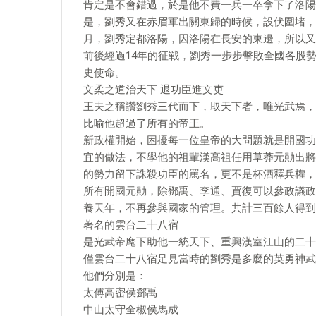
肯定是不會錯過，於是他不費一兵一卒拿下了洛陽
是，劉秀又在赤眉軍出關東歸的時候，設伏圍堵，
月，劉秀定都洛陽，因洛陽在長安的東邊，所以又
前後經過14年的征戰，劉秀一步步擊敗全國各股
史使命。
文柔之道治天下 退功臣進文吏
王夫之稱讚劉秀三代而下，取天下者，唯光武焉，
比喻他超過了所有的帝王。
新政權開始，困擾每一位皇帝的大問題就是開國功
宜的做法，不學他的祖輩漢高祖任用草莽元勛出將
的勢力留下誅殺功臣的罵名，更不是杯酒釋兵權，
所有開國元勛，除鄧禹、李通、賈復可以參政議政
養天年，不再參與國家的管理。共計三百餘人得到
著名的雲台二十八宿
是光武帝麾下助他一統天下、重興漢室江山的二十
僅雲台二十八宿足見當時的劉秀是多麼的英勇神武
他們分別是：
太傅高密侯鄧禹
中山太守全椒侯馬成