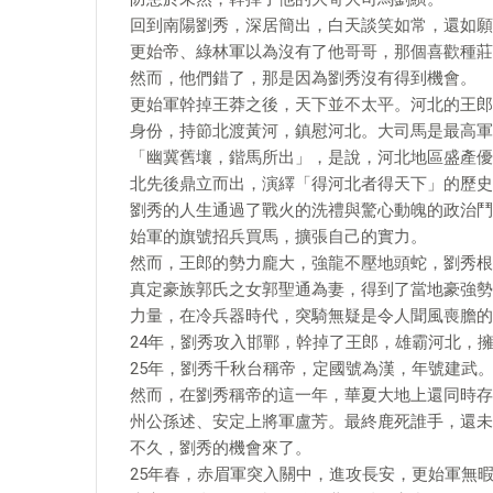
回到南陽劉秀，深居簡出，白天談笑如常，還如願
更始帝、綠林軍以為沒有了他哥哥，那個喜歡種莊
然而，他們錯了，那是因為劉秀沒有得到機會。
更始軍幹掉王莽之後，天下並不太平。河北的王郎
身份，持節北渡黃河，鎮慰河北。大司馬是最高軍
「幽冀舊壤，鍇馬所出」，是說，河北地區盛產優
北先後鼎立而出，演繹「得河北者得天下」的歷史
劉秀的人生通過了戰火的洗禮與驚心動魄的政治鬥
始軍的旗號招兵買馬，擴張自己的實力。
然而，王郎的勢力龐大，強龍不壓地頭蛇，劉秀根
真定豪族郭氏之女郭聖通為妻，得到了當地豪強勢
力量，在冷兵器時代，突騎無疑是令人聞風喪膽的
24年，劉秀攻入邯鄲，幹掉了王郎，雄霸河北，
25年，劉秀千秋台稱帝，定國號為漢，年號建武
然而，在劉秀稱帝的這一年，華夏大地上還同時存
州公孫述、安定上將軍盧芳。最終鹿死誰手，還未
不久，劉秀的機會來了。
25年春，赤眉軍突入關中，進攻長安，更始軍無