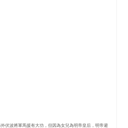
。另外伏波將軍馬援有大功，但因為女兒為明帝皇后，明帝避