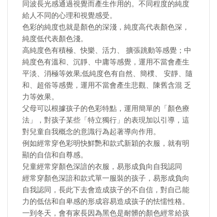
同波長光感通過視覺而產生作用的。不同程度的純度
給人不同的心理和視覺感受。
色彩的純度也就是顏色的深淺，純度高代表顏色深，
純度低代表顏色淺。
高純度色有積極、快樂、活力、 擴張跳動等感覺；中
純度色有溫和、沉靜、中庸等感覺，運用不當會產生
平淡、消極等效果;低純度色有自然、簡樸、 安靜、隨
和、超俗等感覺，運用不當會產生悲觀、陳舊含混 乏
力等效果。
父母可以根據孩子的色彩特點，運用簡單的「顏色療
法」，對孩子某些「特立獨行」的表現加以引導，這
對兒童自我概念的意識行為起著導向作用。
例如經常穿色彩明快鮮艷和款式新穎的衣服，就有明
顯的自信和自尊感。
兒童經常穿顏色深諳的衣服，易形成負向自我認同
經常穿顏色深諳和款式單一服裝的孩子，易形成負向
自我認同，長此下去會造成孩子的不自信，對自己能
力的低估和自卑感的形成容易造成孩子的怯懦性格。
一到冬天，會有家長因為黑色是耐髒的顏色經常給孩