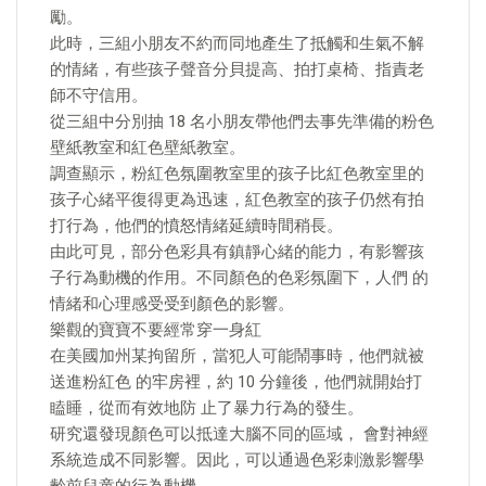
勵。
此時，三組小朋友不約而同地產生了抵觸和生氣不解
的情緒，有些孩子聲音分貝提高、拍打桌椅、指責老
師不守信用。
從三組中分別抽 18 名小朋友帶他們去事先準備的粉色
壁紙教室和紅色壁紙教室。
調查顯示，粉紅色氛圍教室里的孩子比紅色教室里的
孩子心緒平復得更為迅速，紅色教室的孩子仍然有拍
打行為，他們的憤怒情緒延續時間稍長。
由此可見，部分色彩具有鎮靜心緒的能力，有影響孩
子行為動機的作用。不同顏色的色彩氛圍下，人們 的
情緒和心理感受受到顏色的影響。
樂觀的寶寶不要經常穿一身紅
在美國加州某拘留所，當犯人可能鬧事時，他們就被
送進粉紅色 的牢房裡，約 10 分鐘後，他們就開始打
瞌睡，從而有效地防 止了暴力行為的發生。
研究還發現顏色可以抵達大腦不同的區域， 會對神經
系統造成不同影響。因此，可以通過色彩刺激影響學