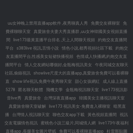
uu女神晚上禁用直播app軟件 ,夜秀聊真人秀
免費交友裸聊室
免
費裸聊聊天室
真愛旅舍夫妻大秀直播群 ,uu女神韓國美女視頻直播
間
live173最黃直播平台排名 ,天上人間聊天視頻
約炮交友直播間
平台
s383live 視訊,言情小說
情色小說,都秀視頻社區下載
約炮交
友直播間平台,性感美女短裙快播視頻
色情成人快播網,約炮交友直
播間平台
情人交友網站哪個好,金瓶梅視訊美女
午夜同城交友聊天
社區,偷錄視訊
showlive尺度大的直播app,真愛旅舍免費可以看裸聊
直
show life視訊,免費午夜秀聊天室
甜心女孩網紅
成人線上直播
5278
匿名聊天軟體
飛機文學
金瓶梅視訊聊天室
live173視訊影
音live秀
真愛旅舍
台灣深夜直播app
韓國美女主播視訊聊天室
真愛旅舍聊天室破解
live173 視訊美女-免費進入裸聊室
暗黑直
播
台灣情人視訊聊天室
聊色交友app下載
黃色視頻直播間
視訊
交友電腦情色視訊
蜜桃色小說三級片,同城情人網
live173午夜福利
直播app ,長腿美女圖片壁紙
免費可以看裸聊直播app
杜雷斯貼圖