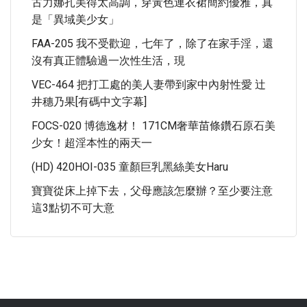
古力娜扎美得太高調，穿黃色連衣裙簡約優雅，真
是「異域美少女」
FAA-205 我不受歡迎，七年了，除了在家手淫，還
沒有真正體驗過一次性生活，現
VEC-464 把打工處的美人妻帶到家中內射性愛 辻
井穗乃果[有碼中文字幕]
FOCS-020 博德逸材！ 171CM奢華苗條鑽石原石美
少女！超淫本性的兩天一
(HD) 420HOI-035 童顏巨乳黑絲美女haru
寶寶從床上掉下去，父母應該怎麼辦？至少要注意
這3點切不可大意