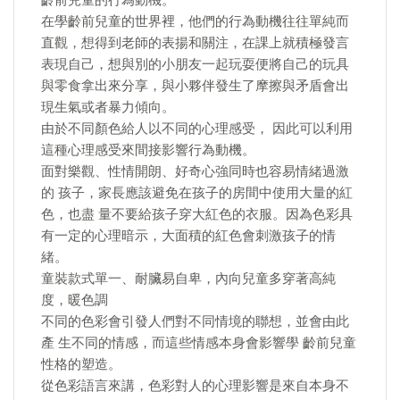
齡前兒童的行為動機。
在學齡前兒童的世界裡，他們的行為動機往往單純而
直觀，想得到老師的表揚和關注，在課上就積極發言
表現自己，想與別的小朋友一起玩耍便將自己的玩具
與零食拿出來分享，與小夥伴發生了摩擦與矛盾會出
現生氣或者暴力傾向。
由於不同顏色給人以不同的心理感受， 因此可以利用
這種心理感受來間接影響行為動機。
面對樂觀、性情開朗、好奇心強同時也容易情緒過激
的 孩子，家長應該避免在孩子的房間中使用大量的紅
色，也盡 量不要給孩子穿大紅色的衣服。因為色彩具
有一定的心理暗示，大面積的紅色會刺激孩子的情
緒。
童裝款式單一、耐臟易自卑，內向兒童多穿著高純
度，暖色調
不同的色彩會引發人們對不同情境的聯想，並會由此
產 生不同的情感，而這些情感本身會影響學 齡前兒童
性格的塑造。
從色彩語言來講，色彩對人的心理影響是來自本身不