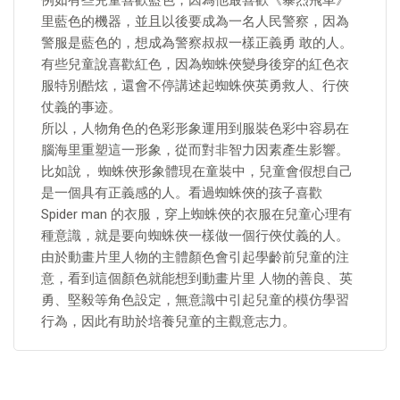
例如有些兒童喜歡藍色，因為他最喜歡《暴烈飛車》
里藍色的機器，並且以後要成為一名人民警察，因為
警服是藍色的，想成為警察叔叔一樣正義勇 敢的人。
有些兒童說喜歡紅色，因為蜘蛛俠變身後穿的紅色衣
服特別酷炫，還會不停講述起蜘蛛俠英勇救人、行俠
仗義的事迹。
所以，人物角色的色彩形象運用到服裝色彩中容易在
腦海里重塑這一形象，從而對非智力因素產生影響。
比如說， 蜘蛛俠形象體現在童裝中，兒童會假想自己
是一個具有正義感的人。看過蜘蛛俠的孩子喜歡
Spider man 的衣服，穿上蜘蛛俠的衣服在兒童心理有
種意識，就是要向蜘蛛俠一樣做一個行俠仗義的人。
由於動畫片里人物的主體顏色會引起學齡前兒童的注
意，看到這個顏色就能想到動畫片里 人物的善良、英
勇、堅毅等角色設定，無意識中引起兒童的模仿學習
行為，因此有助於培養兒童的主觀意志力。