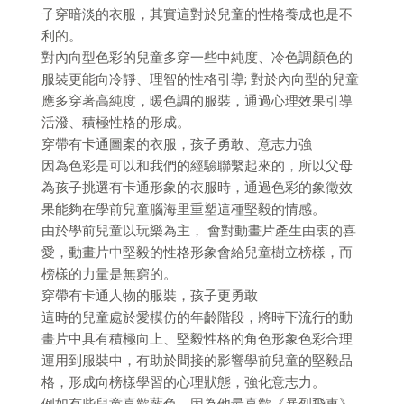
子穿暗淡的衣服，其實這對於兒童的性格養成也是不
利的。
對內向型色彩的兒童多穿一些中純度、冷色調顏色的
服裝更能向冷靜、理智的性格引導; 對於內向型的兒童
應多穿著高純度，暖色調的服裝，通過心理效果引導
活潑、積極性格的形成。
穿帶有卡通圖案的衣服，孩子勇敢、意志力強
因為色彩是可以和我們的經驗聯繫起來的，所以父母
為孩子挑選有卡通形象的衣服時，通過色彩的象徵效
果能夠在學前兒童腦海里重塑這種堅毅的情感。
由於學前兒童以玩樂為主， 會對動畫片產生由衷的喜
愛，動畫片中堅毅的性格形象會給兒童樹立榜樣，而
榜樣的力量是無窮的。
穿帶有卡通人物的服裝，孩子更勇敢
這時的兒童處於愛模仿的年齡階段，將時下流行的動
畫片中具有積極向上、堅毅性格的角色形象色彩合理
運用到服裝中，有助於間接的影響學前兒童的堅毅品
格，形成向榜樣學習的心理狀態，強化意志力。