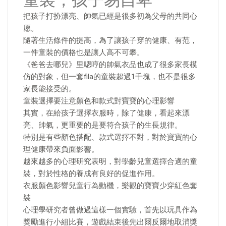
童裝，孩子易自卑
把孩子打扮漂亮、帥氣已經是很多初為父母的共同心
愿。
隨著生活條件的提高，為了讓孩子穿的健康、有范，
一件童裝的價格也是讓人高不可攀。
《爸爸去哪兒》里嗯哼的帥氣衣品也成了很多家長模
仿的對象，但一套fila的童裝超過1千塊，也不是很多
家長能接受的。
童裝選擇要注意顏色和款式對寶寶的心理影響
其實，在給孩子選擇衣服時，除了健康，看起來漂
亮、帥氣，更重要的是要符合孩子的生長規律。
特別是有些顏色搭配、款式選擇不對，對於寶寶的心
理健康帶來負面影響。
越來越多的心理研究表明，對學齡兒童選擇合適的童
裝，對於性格的養成有良好的促進作用。
衣服顏色影響兒童行為動機，樂觀的寶寶少穿紅色套
裝
心理學研究者曾做過這樣一個實驗，首先以玩具作為
獎勵進行小組比賽，遊戲結束後先出爾反爾地取消獎