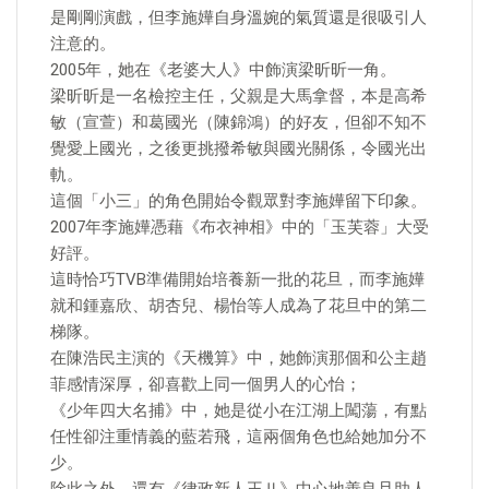
是剛剛演戲，但李施嬅自身溫婉的氣質還是很吸引人
注意的。
2005年，她在《老婆大人》中飾演梁昕昕一角。
梁昕昕是一名檢控主任，父親是大馬拿督，本是高希
敏（宣萱）和葛國光（陳錦鴻）的好友，但卻不知不
覺愛上國光，之後更挑撥希敏與國光關係，令國光出
軌。
這個「小三」的角色開始令觀眾對李施嬅留下印象。
2007年李施嬅憑藉《布衣神相》中的「玉芙蓉」大受
好評。
這時恰巧TVB準備開始培養新一批的花旦，而李施嬅
就和鍾嘉欣、胡杏兒、楊怡等人成為了花旦中的第二
梯隊。
在陳浩民主演的《天機算》中，她飾演那個和公主趙
菲感情深厚，卻喜歡上同一個男人的心怡；
《少年四大名捕》中，她是從小在江湖上闖蕩，有點
任性卻注重情義的藍若飛，這兩個角色也給她加分不
少。