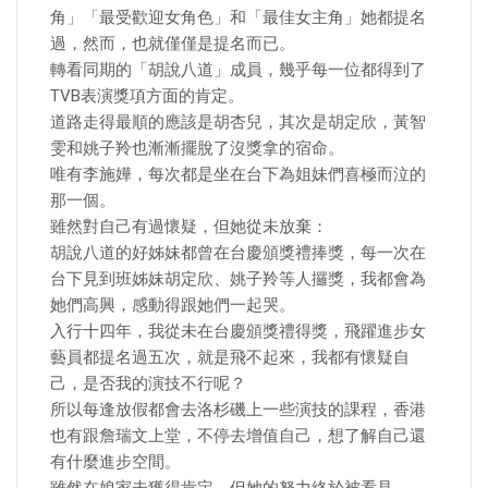
角」「最受歡迎女角色」和「最佳女主角」她都提名
過，然而，也就僅僅是提名而已。
轉看同期的「胡說八道」成員，幾乎每一位都得到了
TVB表演獎項方面的肯定。
道路走得最順的應該是胡杏兒，其次是胡定欣，黃智
雯和姚子羚也漸漸擺脫了沒獎拿的宿命。
唯有李施嬅，每次都是坐在台下為姐妹們喜極而泣的
那一個。
雖然對自己有過懷疑，但她從未放棄：
胡說八道的好姊妹都曾在台慶頒獎禮捧獎，每一次在
台下見到班姊妹胡定欣、姚子羚等人攞獎，我都會為
她們高興，感動得跟她們一起哭。
入行十四年，我從未在台慶頒獎禮得獎，飛躍進步女
藝員都提名過五次，就是飛不起來，我都有懷疑自
己，是否我的演技不行呢？
所以每逢放假都會去洛杉磯上一些演技的課程，香港
也有跟詹瑞文上堂，不停去增值自己，想了解自己還
有什麼進步空間。