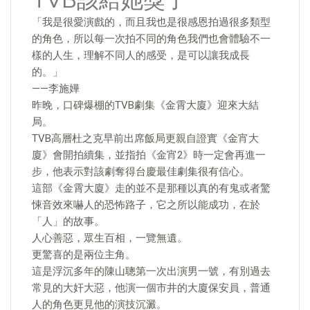
TVB該給她獎了
「我是很愛演戲的，而且我也是很感恩拍過很多類型
的角色，所以每一次拍不同的角色我們也會體驗不一
樣的人生，理解不同人的感受，是可以讓我成長
的。」
——李施嬅
昨晚，口碑爆棚的TVB劇集《金霄大廈》迎來大結
局。
TVB高層杜之克早前出席飯局更親自證實《金宵大
廈》會開拍續集，並指拍《金宵2》時一定會再進一
步，他表示對該劇奪得台慶最佳劇集很有信心。
這部《金霄大廈》走的並不是那種以真的有鬼或者驚
悚音效來嚇人的恐怖路子，它之所以能成功，在於
「人」的故事。
人心善惡，眾生百相，一覽無遺。
更驚喜的是兩位主角。
這是浮沉多年的陳山聰第一次出演男一號，有別過去
常見的大奸大惡，他演一個市井的大廈保安員，普通
人的角色更見他的演技沉澱。