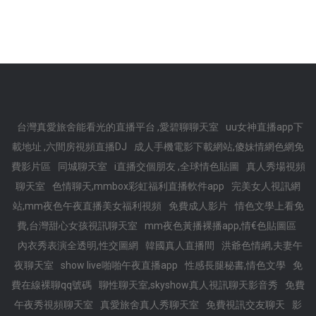
台灣真愛旅舍能看光的直播平台 ,愛碧聊聊天室
uu女神直播app下
載地址 ,六間房視頻直播DJ
成人手機電影下載網站,傻妹情網色網免
費影片區
同城聊天室
i直播交個朋友 ,全球情色貼圖
真人秀場視頻
聊天室
色情聊天,mmbox彩虹福利直播軟件app
完美女人視訊網
站,mm夜色午夜直播美女福利視頻
免費成人影片
情色文學上看免
費,台灣甜心女孩視訊聊天室
mm夜色黃播裸播app,情€色貼圖區
內衣秀表演全透明,性交圖網
韓國真人直播間
洪爺色情網,夫妻午
夜聊天室
show live啪啪午夜直播app
性感長腿秘書,情色文學
免
費在線裸聊qq號碼
聊性聊天室,skyshow真人視訊聊天影音秀
免費
午夜秀視頻聊天室
真愛旅舍真人秀聊天室
免費視訊交友聊天
影