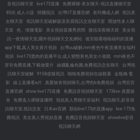
音視訊聊天室
live173直播
免費裸聊-美女聊天-視訊直播聊天室
85街 成人小說
韓國視訊
台灣UT直播官網
老司機成人網
視訊美
女聊天室
視訊聊天室破解版漾美眉視訊交友聊天室
開放性多人聊
天室
色、情微電影
美女視頻直播秀房間
微信深夜聊天群
美女視
訊一夜情聊天室,國外視頻聊天交友網站
後宮能看啪啪福利的直播
app下載,真人美女黃片視頻
台灣uu破解,mm夜色午夜直播美女福利
視頻
live173賣肉的直播平台,成人變態黃色美女小遊戲
mm夜色不
穿衣免費直播,下載做愛片
絲襪亂倫色圖,免費視訊交友聊天
台灣視
訊聊天室破解
9158虛擬視訊
啪啪免費視頻在線觀看
金瓶梅 電
影
線上直播看a片
真愛旅舍視頻聊天,台灣色b免費視頻
台灣后宮
直播官網
show live173直播
免費語音視頻聊天室
173live-真愛旅
舍
免費進入裸聊直播間
視頻真人秀聊天室福利
視訊聊天,影音視
訊聊天室,視訊交友
日本av官網
類似live173的直播app
live 173免
費視訊
美女真人秀視頻直播
免費語音視頻聊天室
showlive影音
視訊聊天網