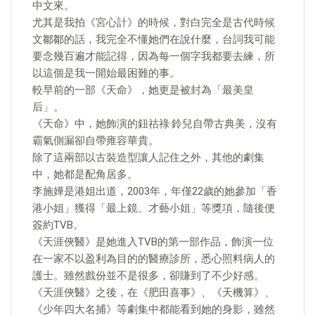
中文來。
尤其是我拍《宮心計》的時候，對白完全是古代時候
文鄒鄒的話，我完全不懂她們在說什麼，台詞我可能
要念幾百遍才能記得，因為每一個字我都要去練，所
以這個是我一開始最困難的事。
較早前的一部《天命》，她更是被封為「最美皇
后」。
《天命》中，她飾演的鈕祜祿·鈴兒自帶古典美，沒有
霸氣側漏卻自帶雍容華貴。
除了這兩部以古裝造型讓人記住之外，其他的劇集
中，她都是配角居多。
李施嬅是港姐出道，2003年，年僅22歲的她參加「香
港小姐」獲得「最上鏡、才藝小姐」等獎項，隨後便
簽約TVB。
《天涯俠醫》是她進入TVB的第一部作品，飾演一位
在一家不以盈利為目的的醫療診所，悉心照料病人的
護士。雖然戲份並不是很多，卻賺到了不少好感。
《天涯俠醫》之後，在《肥田喜事》、《天機算》、
《少年四大名捕》等劇集中都能看到她的身影，雖然