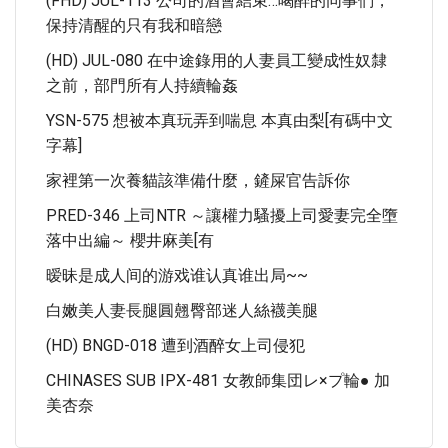
(FHD) JUL-113 公司的酒會結束…喝醉的同事們，
保持清醒的只有我和暗戀
(HD) JUL-080 在中途錄用的人妻員工變成性奴隸
之前，部門所有人持續輪姦
YSN-575 想被本真玩弄到喘息 本真由梨[有碼中文
字幕]
家裡第一次養貓該準備什麼，鏟屎官告訴你
PRED-346 上司NTR ～讓權力騷擾上司愛妻完全墮
落中出編～ 櫻井麻美[有
暧昧是成人间的游戏谁认真谁出局~~
白嫩美人妻長腿圓翹臀部迷人絲襪美腿
(HD) BNGD-018 遭到酒醉女上司侵犯
CHINASES SUB IPX-481 女教師集団レ×プ輪● 加
美杏奈