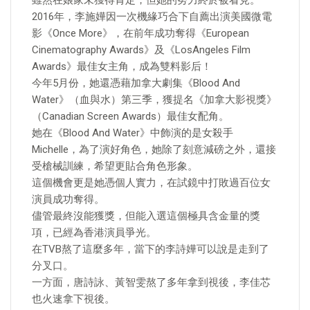
雖然在娘家未獲得肯定，但她的努力終於被看見。
2016年，李施嬅因一次機緣巧合下自薦出演美國微電
影《Once More》，在前年成功奪得《European
Cinematography Awards》及《LosAngeles Film
Awards》最佳女主角，成為雙料影后！
今年5月份，她還憑藉加拿大劇集《Blood And
Water》（血與水）第三季，獲提名《加拿大影視獎》
（Canadian Screen Awards）最佳女配角。
她在《Blood And Water》中飾演的是女殺手
Michelle，為了演好角色，她除了刻意減磅之外，還接
受槍械訓練，希望更貼合角色形象。
這個機會更是她憑個人實力，在試鏡中打敗過百位女
演員成功奪得。
儘管最終沒能獲獎，但能入選這個極具含金量的獎
項，已經為香港演員爭光。
在TVB熬了這麼多年，當下的李詩嬅可以說是走到了
分叉口。
一方面，唐詩詠、黃智雯熬了多年拿到視後，李佳芯
也火速拿下視後。