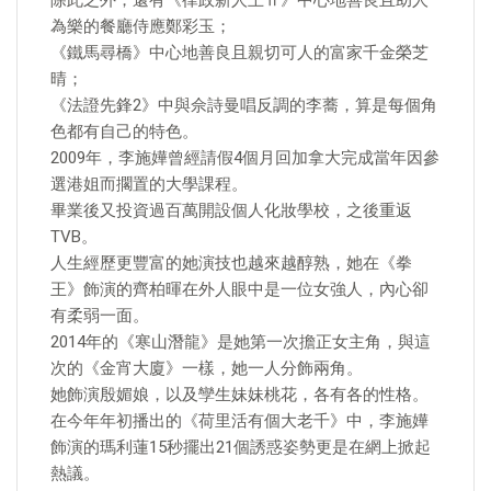
除此之外，還有《律政新人王Ⅱ》中心地善良且助人
為樂的餐廳侍應鄭彩玉；
《鐵馬尋橋》中心地善良且親切可人的富家千金榮芝
晴；
《法證先鋒2》中與佘詩曼唱反調的李蕎，算是每個角
色都有自己的特色。
2009年，李施嬅曾經請假4個月回加拿大完成當年因參
選港姐而擱置的大學課程。
畢業後又投資過百萬開設個人化妝學校，之後重返
TVB。
人生經歷更豐富的她演技也越來越醇熟，她在《拳
王》飾演的齊柏暉在外人眼中是一位女強人，內心卻
有柔弱一面。
2014年的《寒山潛龍》是她第一次擔正女主角，與這
次的《金宵大廈》一樣，她一人分飾兩角。
她飾演殷媚娘，以及孿生妹妹桃花，各有各的性格。
在今年年初播出的《荷里活有個大老千》中，李施嬅
飾演的瑪利蓮15秒擺出21個誘惑姿勢更是在網上掀起
熱議。