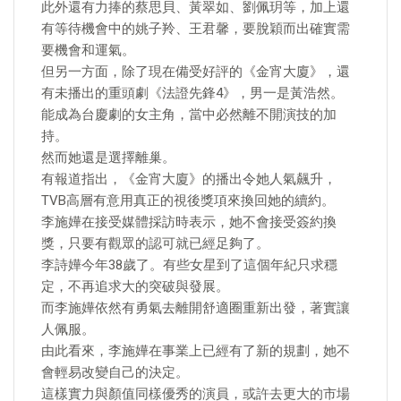
此外還有力捧的蔡思貝、黃翠如、劉佩玥等，加上還
有等待機會中的姚子羚、王君馨，要脫穎而出確實需
要機會和運氣。
但另一方面，除了現在備受好評的《金宵大廈》，還
有未播出的重頭劇《法證先鋒4》，男一是黃浩然。
能成為台慶劇的女主角，當中必然離不開演技的加
持。
然而她還是選擇離巢。
有報道指出，《金宵大廈》的播出令她人氣飆升，
TVB高層有意用真正的視後獎項來換回她的續約。
李施嬅在接受媒體採訪時表示，她不會接受簽約換
獎，只要有觀眾的認可就已經足夠了。
李詩嬅今年38歲了。有些女星到了這個年紀只求穩
定，不再追求大的突破與發展。
而李施嬅依然有勇氣去離開舒適圈重新出發，著實讓
人佩服。
由此看來，李施嬅在事業上已經有了新的規劃，她不
會輕易改變自己的決定。
這樣實力與顏值同樣優秀的演員，或許去更大的市場