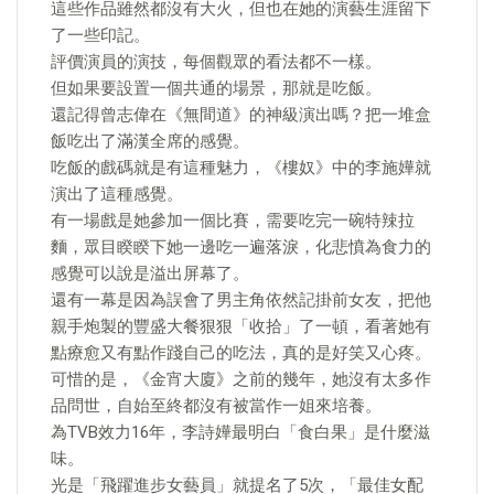
這些作品雖然都沒有大火，但也在她的演藝生涯留下
了一些印記。
評價演員的演技，每個觀眾的看法都不一樣。
但如果要設置一個共通的場景，那就是吃飯。
還記得曾志偉在《無間道》的神級演出嗎？把一堆盒
飯吃出了滿漢全席的感覺。
吃飯的戲碼就是有這種魅力，《樓奴》中的李施嬅就
演出了這種感覺。
有一場戲是她參加一個比賽，需要吃完一碗特辣拉
麵，眾目睽睽下她一邊吃一遍落淚，化悲憤為食力的
感覺可以說是溢出屏幕了。
還有一幕是因為誤會了男主角依然記掛前女友，把他
親手炮製的豐盛大餐狠狠「收拾」了一頓，看著她有
點療愈又有點作踐自己的吃法，真的是好笑又心疼。
可惜的是，《金宵大廈》之前的幾年，她沒有太多作
品問世，自始至終都沒有被當作一姐來培養。
為TVB效力16年，李詩嬅最明白「食白果」是什麼滋
味。
光是「飛躍進步女藝員」就提名了5次，「最佳女配