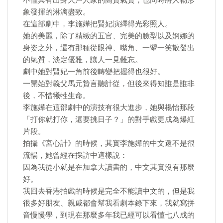
不僅具有出身大戶人家的高貴氣質，也同時將人物形
象發揮的淋漓盡致。
在這部劇中，李施嬅把賢妃演繹得光彩照人。
她的美麗，除了精緻的五官、完美的臉型以及婀娜的
身姿之外，還有那種從眼神、嘴角、一顰一笑散發出
的氣質，淡定優雅，讓人一見難忘。
劇中她對賢妃一角前後轉變把握得也很好。
一開始對義父馬元贄言聽計從，但後來得知誰是誰非
後，不惜犧牲生命。
李施嬅在這部劇中的演技有很大進步，她與楊怡那段
「打你就打你，還要挑日子？」的對手戲更成為爆紅
片段。
拍攝《宮心計》的時候，其實李施嬅的中文還不是很
流暢，她曾經在採訪中這樣說：
因為我從小就是在加拿大讀書的，中文其實沒有那麼
好。
我回去香港拍戲的時候是完全不能讀中文的，但是我
很多好朋友、親戚都會幫我看劇本錄下來，我就寫拼
音慢慢學，到現在那麼多年我已經可以看懂七八成的