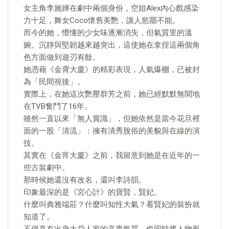
女主角李施嬅在劇中兩個身份，空姐Alex內心戲感染
力十足，舞女Coco懷舊美艷，讓人慾罷不能。
而今的她，懵懂的少女味逐漸消失，但氣質里的溫
婉、沉靜與堅韌越來越突出，這使她在拿捏這兩個角
色方面做到遊刃有餘。
她憑藉《金霄大廈》的精彩表現，人氣爆棚，已被封
為「民間視後」。
實際上，在她這次艷壓群芳之前，她已經默默無聞地
在TVB奮鬥了16年。
雖然一直以來「無人賞識」，但她依然是當今花旦裡
面的一股「清流」：擁有清秀脫俗的美貌與在線的演
技。
其實在《金宵大廈》之前，我留意到她是在近年的一
些古裝劇中。
那時候她還沒有改名，還叫李詩韻。
印象最深的是《宮心計》的寶賢，賢妃。
什麼叫典雅端莊？什麼叫知性大氣？看賢妃的裝扮就
知道了。