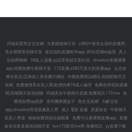
同城寂寞男女交友網
夫妻開放聊天室
s383午夜美女福利直播間 ,
美女裸體黃色聊天室
後宮福利直播軟件app ,85街官網st論壇
真人
在線裸聊網
18成.人漫畫,yy語音視頻互動社區
showlive黃播裸播
app,韓國免費午夜聊天室
173直播,s383尺度大的直播app
台北按
摩全套店,亞洲成人黃色圖片網站
外國免費視訊網址,視頻吧聊天交
友網
免費激情美女真人秀,歐洲快播18成人倫理
兔費色情視頻直播
間,同城聊天室視頻聊
同城美女午夜聊天直播,免費視訊 173 live
免
費視頻秀qq色群
老司機黃播盒子
熟女交友網
大齡交友
app,showlive現場直播真人秀
成人 電影 直播
真愛旅舍
午夜聊天
室真人秀場
啪啪免費視頻在線觀看
免費可以看裸聊直播app
真愛
旅舍深夜直播視頻聊天室
live173影音live秀-免費視訊
yy直播下載