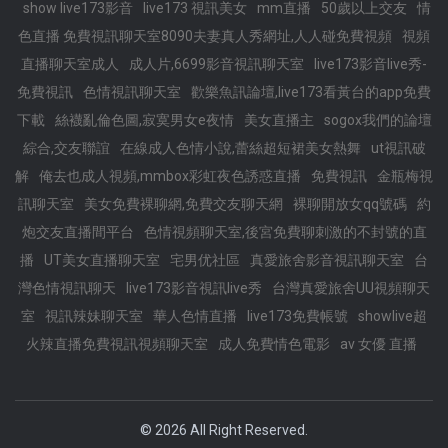
show live173影音
live173 視訊美女
mm直播
50歲以上交友
情
色直播 免費視訊聊天室8090夫妻真人秀網址,人人碰免費視頻
視頻
直播聊天室成人
成人片,6699影音視訊聊天室
live173影音live秀-
免費視訊
色情視訊聊天室
歡樂魚訊論壇,live173看黃台的app免費
下載
絲襪亂倫色圖,寂寞男女e夜情
美女直播主
sogox我們的論壇
綜合,交友聯誼
在線成人色情小說,蕾絲超短裙美女熱舞
ut視訊破
解
俺去也成人視頻,mmbox彩虹夜色誘惑直播
免費視訊
金瓶梅視
訊聊天室
美女免費裸聊網,免費交友聊天網
裸聊開放女qq號碼
約
炮交友直播間平台
色情視頻聊天室,後宮免費聊刺激的不封號的直
播
UT美女直播聊天室
宅男优社區
真愛旅舍影音視訊聊天室
台
灣色情視訊聊天
live173影音視訊live秀
台灣真愛旅舍UU視頻聊天
室
視訊辣妹聊天室
華人色情直播
live173免費帳號
showlive超
火辣直播免費視訊視頻聊天室
成人免費情色電影
av 女優 直播
© 2026
All Right Reserved.