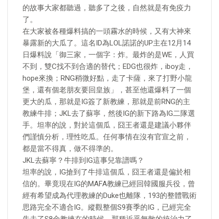
的故事大家都聽過，聽多了之後，自然就是有免疫力
了。
在大家被各種爆料搞的一頭霧水的時候，又有大神來
暴露新的大瓜了。這名ID為LOL諾諾的UP主在12月14
日爆料說「御三家，一個字：炸。最炸的是WE，人買
不到，雙C找不到合適的替代；EDG也很炸，iboy走，
hope來換；RNG稍微好點，走了卡薩，來了打野小龍
堡，還有個老朋友要回皇族」，甚至他還爆料了一個
更大的瓜，那就是IG簽了新教練，那就是前RNG的主
教練牛排；JKL去了蘇寧，然後IG的新下路為IG二隊選
手。坦率的說，對於這個瓜，囧王者還是建議小夥伴
們謹慎分析，理性吃瓜。任何事情在沒有官宣之前，
都是當不得真，做不得準的。
JKL去蘇寧？牛排到IG這事兒靠譜嗎？
坦率的說，IG搶到了牛排這個瓜，囧王者還是偏於相
信的。畢竟現在IG的MAFA教練已經回韓國服兵役，曾
經有希望成為代理教練的Duke也離隊，193的整體戰術
思路完全不適合IG。縱觀整個S9賽季的IG，已經完全