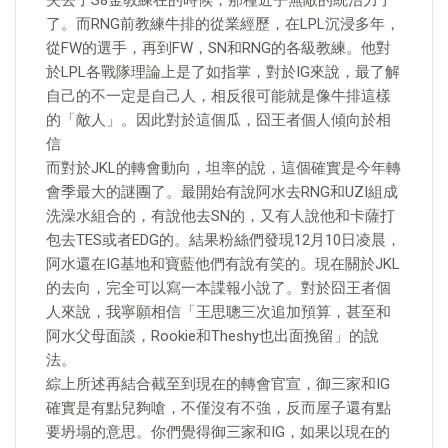
失去了S8金教練在的時候，那種近乎無敵的統治力了
了。而RNG前教練牛排的從業經歷，在LPL沉浸多年，
從FW的選手，再到FW，SN和RNG的各級教練。他對
於LPL各戰隊理論上是了如指掌，對於IG來說，最了解
自己的不一定是自己人，相反很可能就是像牛排這樣
的「敵人」。因此對於這個瓜，囧王者個人傾向於相
信
而對於JKL的轉會動向，坦率的說，這個確實是今年轉
會季最大的謎團了。最開始有說阿水去RNG和UZI組成
洗澡水組合的，有說他去SN的，又有人說他和卡薩打
包去TES或者EDG的。結果粉絲們發現12月10日凌晨，
阿水還在IG基地和寶藍他們有說有笑的。現在關於JKL
的去向，完全可以寫一本諜報小說了。對於囧王者個
人來說，我寧願相信「王思聰三次追加預算，甚至和
阿水父母面談，Rookie和Theshy也出面挽留」的說
法。
綜上所述再結合截至到現在的轉會官宣，御三家和IG
確實是有點兒夠嗆，不僅沒有不強，反而屋子還有點
要坍塌的意思。你們覺得御三家和IG，如果以現在的