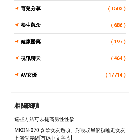
育兒分享
( 1503 )
養生觀念
( 686 )
健康醫藥
( 197 )
視訊聊天
( 464 )
AV女優
( 17714 )
相關閱讀
這些方法可以提高男性性欲
MKON-070 喜歡女友過頭、對寢取屋依頼睡走女友
七瀨愛麗絲[有碼中文字幕]