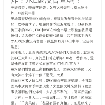
炸？JKL還沒官宣嗎？
英雄聯盟：轉會季尾聲，又有大神爆料，御三家全
炸，IG搶到牛排
英雄聯盟S9賽季的轉會季，應該是近年來最風波詭譎
的一次轉會季了。現在轉會季臨近尾聲了，但是身為
御三家的RNG，EDG和WE在轉會市場上顆粒無收屋塌
房倒，遠古豪門IG連失錦鯉和教練，甚至連隊中的天
才AD阿水也沒有留住（截至到12月14日中午，沒任何
消息）
這種表現，真真的是讓LPL的粉絲們大跌眼鏡，就這樣
的御三家和IG，真的是打算在明年S10有一番作為，還
是他們在用這種方式在無言的打臉LPL官方？
在粉絲們對於御三家和IG的表現一頭霧水的時候，又
有大神出來爆了一個「驚天」大瓜
前面囧王者之所以說，S9的轉會季風波詭譎，全都是
因為本次轉會季中湧現出了大量的大神來爆料（雖然
事後證明他們的爆料，大多是不準的），這些所謂的
「大神」一會天上，一會兒地上，並且都是「來源靠
譜」「千真萬確」「甚至有圖有真相」。但是狼來了